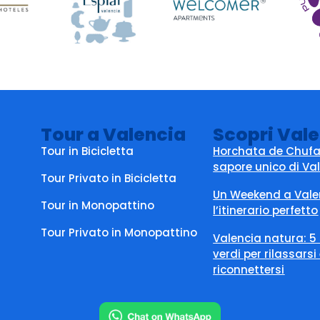
Tour a Valencia
Scopri Val
Tour in Bicicletta
Horchata de Chufa:
sapore unico di Va
Tour Privato in Bicicletta
Un Weekend a Vale
Tour in Monopattino
l’itinerario perfetto
Tour Privato in Monopattino
Valencia natura: 5
verdi per rilassarsi
riconnettersi