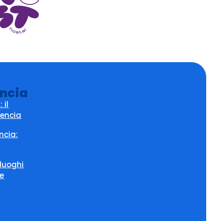
encia
 il
lencia
ncia:
 luoghi
 e