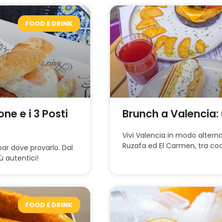
FOOD E DRINK
ne e i 3 Posti
Brunch a Valencia: 
Vivi Valencia in modo alternat
Ruzafa ed El Carmen, tra cock
 bar dove provarlo. Dal
ù autentici!
FOOD E DRINK