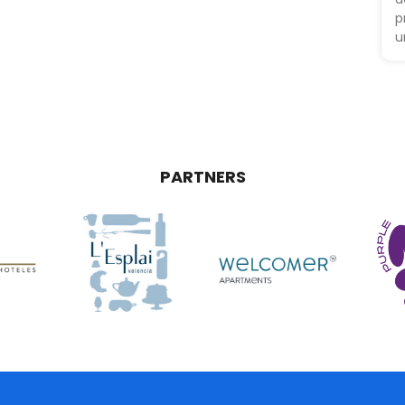
p
u
PARTNERS