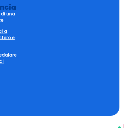
encia
o di una
ce
al a
stero e
pedalare
di