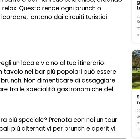
g
 relax. Questo rende ogni brunch o
t
ordare, lontano dai circuiti turistici
2
S
m
a
gli un locale vicino al tuo itinerario
un tavolo nei bar più popolari può essere
di brunch. Non dimenticare di assaggiare
are tra le specialità gastronomiche del
S
b
2
S
ora più speciale? Prenota con noi un tour
p
cali più alternativi per brunch e aperitivi.
T