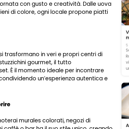
 giornata con gusto e creatività. Dalle uova
ieni di colore, ogni locale propone piatti
V
m
5
S
i trasformano in veri e propri centri di
R
 stuzzichini gourmet, il tutto
v
u
t. È il momento ideale per incontrare
si, condividendo un’esperienza autentica e
rire
noterai murales colorati, negozi di
A
 caffè o bar ha il suo stile unico, creando