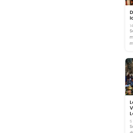
D
I
1
S
m
m
L
V
L
5
S
d