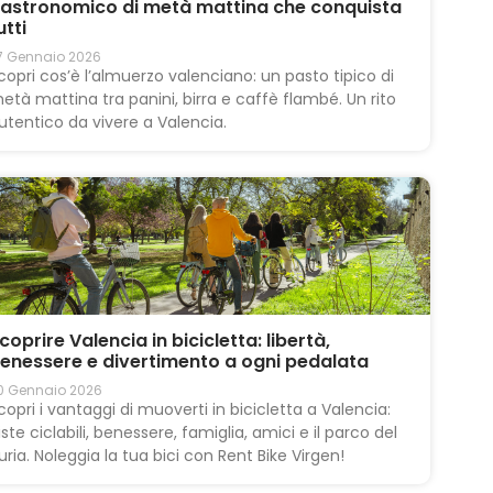
astronomico di metà mattina che conquista
utti
7 Gennaio 2026
copri cos’è l’almuerzo valenciano: un pasto tipico di
età mattina tra panini, birra e caffè flambé. Un rito
utentico da vivere a Valencia.
coprire Valencia in bicicletta: libertà,
enessere e divertimento a ogni pedalata
0 Gennaio 2026
copri i vantaggi di muoverti in bicicletta a Valencia:
iste ciclabili, benessere, famiglia, amici e il parco del
uria. Noleggia la tua bici con Rent Bike Virgen!