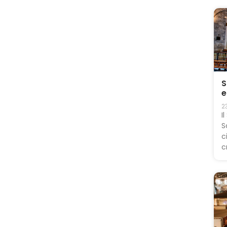
S
e
2
I
S
c
c