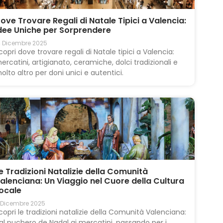
ove Trovare Regali di Natale Tipici a Valencia:
dee Uniche per Sorprendere
4 Dicembre 2025
copri dove trovare regali di Natale tipici a Valencia:
ercatini, artigianato, ceramiche, dolci tradizionali e
olto altro per doni unici e autentici.
e Tradizioni Natalizie della Comunità
alenciana: Un Viaggio nel Cuore della Cultura
ocale
 Dicembre 2025
copri le tradizioni natalizie della Comunità Valenciana:
al puchero de Nadal ai mercatini, passando per i