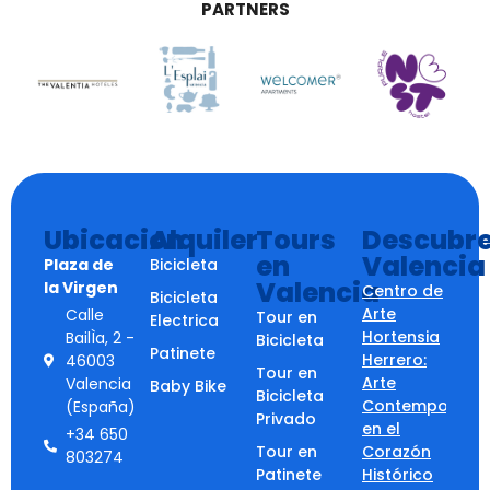
PARTNERS
Ubicacion
Alquiler
Tours
Descubr
en
Valencia
Plaza de
Bicicleta
Valencia
la Virgen
Centro de
Bicicleta
Arte
Calle
Tour en
Electrica
Hortensia
BailÌa, 2 -
Bicicleta
Patinete
Herrero:
46003
Tour en
Arte
Valencia
Baby Bike
Bicicleta
Contemporáne
(España)
Privado
en el
+34 650
Tour en
Corazón
803274
Patinete
Histórico