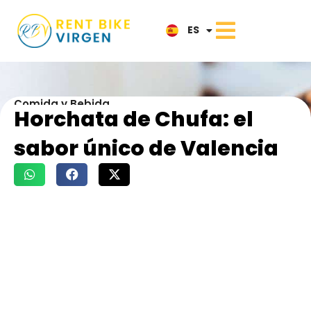
IT
ES
NL
Comida y Bebida
Horchata de Chufa: el
sabor único de Valencia