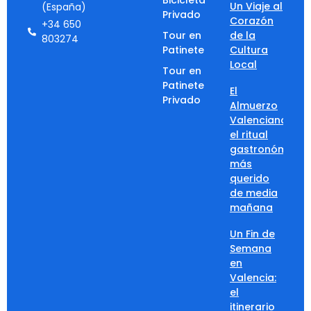
Bicicleta
Un Viaje al
(España)
Privado
Corazón
+34 650
Tour en
de la
803274
Patinete
Cultura
Local
Tour en
Patinete
El
Privado
Almuerzo
Valenciano:
el ritual
gastronómico
más
querido
de media
mañana
Un Fin de
Semana
en
Valencia:
el
itinerario