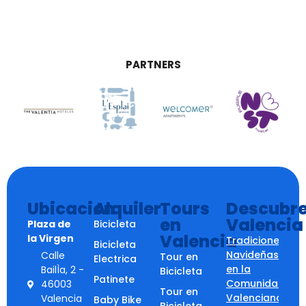
PARTNERS
Ubicacion
Alquiler
Tours
Descubr
en
Valencia
Plaza de
Bicicleta
Valencia
la Virgen
Tradiciones
Bicicleta
Navideñas
Calle
Tour en
Electrica
en la
BailÌa, 2 -
Bicicleta
Patinete
Comunidad
46003
Tour en
Valenciana:
Valencia
Baby Bike