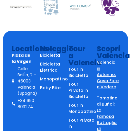
Locations
Noleggio
Tour
Scopri
a
Valencia
Plaza de
Bicicletta
Valencia
la Virgen
Valencia
Bicicletta
in
Calle
Tour in
Elettrica
Autunno:
BailÌa, 2 -
Bicicletta
Monopattino
Cosa Fare
46003
Tour
e Vedere
Valencia
Baby Bike
Privato in
(Spagna)
Bicicletta
Tomatina
+34 650
di Buñol:
Tour in
803274
La
Monopattino
Famosa
Tour Privato
Battaglia
in
di