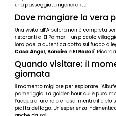
una passeggiata rigenerante.
Dove mangiare la vera p
Una visita all’Albufera non è completa s
ristoranti di El Palmar – un piccolo villag
loro paella autentica cotta sul fuoco a le
Casa Ángel
,
Bonaire
e
El Redolí
. Ricord
Quando visitare: il mome
giornata
Il momento migliore per esplorare l’Albuf
pomeriggio. La golden hour qui è pura mag
l’acqua di arancio e rosa, mentre il cielo s
piatta del lago. Un’esperienza indimentica
anche da soli.