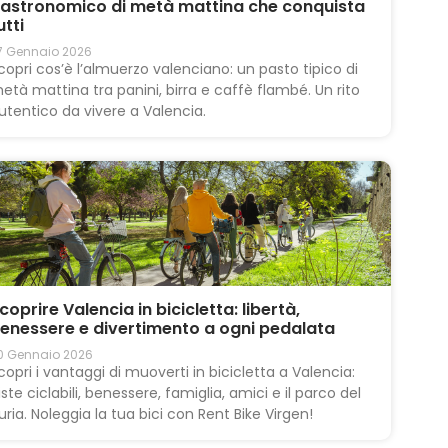
astronomico di metà mattina che conquista
utti
7 Gennaio 2026
copri cos’è l’almuerzo valenciano: un pasto tipico di
età mattina tra panini, birra e caffè flambé. Un rito
utentico da vivere a Valencia.
coprire Valencia in bicicletta: libertà,
enessere e divertimento a ogni pedalata
0 Gennaio 2026
copri i vantaggi di muoverti in bicicletta a Valencia:
iste ciclabili, benessere, famiglia, amici e il parco del
uria. Noleggia la tua bici con Rent Bike Virgen!