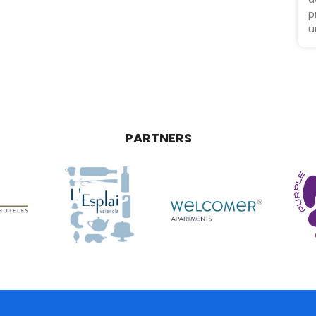
p
u
PARTNERS