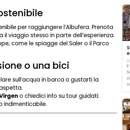
ostenibile
tenibile per raggiungere l’Albufera. Prenota
 il viaggio stesso in parte dell’esperienza.
ppe, come le spiagge del Saler o il Parco
S
e
2
sione o una bici
I
S
c
lare sull’acqua in barca o gustarti la
c
 aspetta.
 Virgen
o chiedici info su tour guidati:
o indimenticabile.