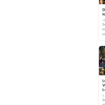
D
I
1
S
m
m
L
V
L
5
S
d