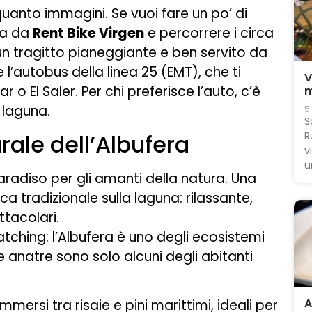
quanto immagini. Se vuoi fare un po’ di
ta da
Rent Bike Virgen
e percorrere i circa
n tragitto pianeggiante e ben servito da
e l’autobus della linea 25 (EMT), che ti
V
o El Saler. Per chi preferisce l’auto, c’è
m
 laguna.
5
S
R
rale dell’Albufera
v
u
paradiso per gli amanti della natura. Una
rca tradizionale sulla laguna: rilassante,
ttacolari.
atching: l’Albufera è uno degli ecosistemi
 e anatre sono solo alcuni degli abitanti
A
mersi tra risaie e pini marittimi, ideali per