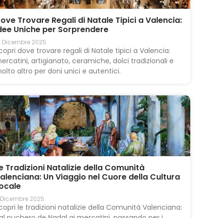
ove Trovare Regali di Natale Tipici a Valencia:
dee Uniche per Sorprendere
4 Dicembre 2025
copri dove trovare regali di Natale tipici a Valencia:
ercatini, artigianato, ceramiche, dolci tradizionali e
olto altro per doni unici e autentici.
e Tradizioni Natalizie della Comunità
alenciana: Un Viaggio nel Cuore della Cultura
ocale
 Dicembre 2025
copri le tradizioni natalizie della Comunità Valenciana:
al puchero de Nadal ai mercatini, passando per i