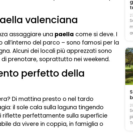
g
t
2
aella valenciana
S
m
a
enza assaggiare una
paella
come si deve. I
gio all’interno del parco – sono famosi per la
gna. Alcuni dei locali più apprezzati sono
a di prenotare, soprattutto nei weekend.
nto perfetto della
S
b
era? Di mattina presto o nel tardo
2
ia: il sole cala sulla laguna tingendo
S
i riflette perfettamente sulla superficie
p
bile da vivere in coppia, in famiglia o
T