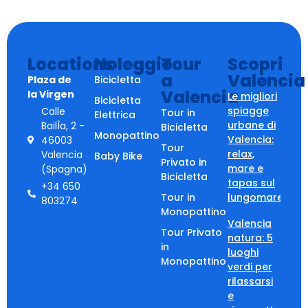
Locations
Noleggio
Tour
Scopri
a
Valencia
Plaza de
Bicicletta
Valencia
la Virgen
Le migliori
Bicicletta
spiagge
Calle
Tour in
Elettrica
urbane di
BailÌa, 2 -
Bicicletta
Monopattino
Valencia:
46003
Tour
relax,
Valencia
Baby Bike
Privato in
mare e
(Spagna)
Bicicletta
tapas sul
+34 650
Tour in
lungomare
803274
Monopattino
Valencia
Tour Privato
natura: 5
in
luoghi
Monopattino
verdi per
rilassarsi
e