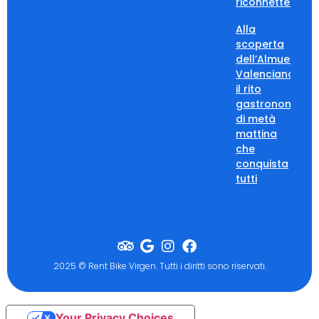
riconnettersi
Alla
scoperta
dell’Almuerzo
Valenciano:
il rito
gastronomico
di metà
mattina
che
conquista
tutti
2025 © Rent Bike Virgen. Tutti i diritti sono riservati.
Your Privacy Choices