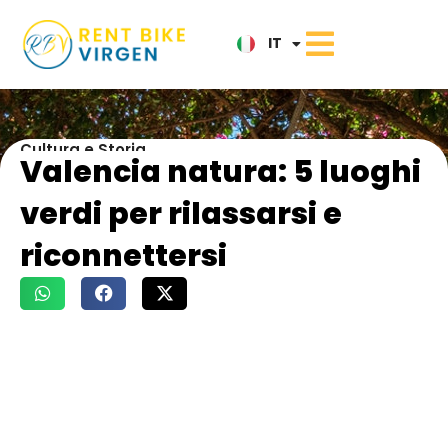
ES
IT
NL
Cultura e Storia
Valencia natura: 5 luoghi
verdi per rilassarsi e
riconnettersi