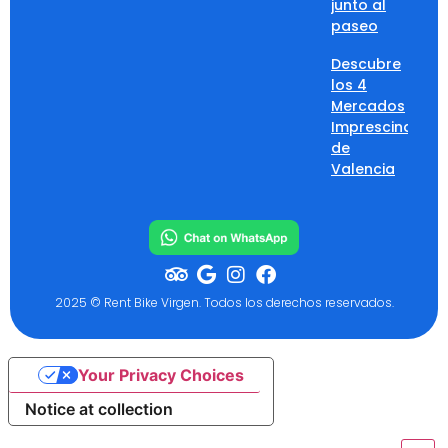
junto al
paseo
Descubre
los 4
Mercados
Imprescindibles
de
Valencia
2025 © Rent Bike Virgen. Todos los derechos reservados.
Your Privacy Choices
Notice at collection