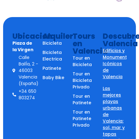
Ubicacion
Alquiler
Tours
Descubr
en
Valencia
Plaza de
Bicicleta
Valencia
la Virgen
Edificios y
Bicicleta
Monumentos
Calle
Tour en
Electrica
Icónicos
BailÌa, 2 -
Bicicleta
Patinete
de
46003
Tour en
Valencia
Valencia
Baby Bike
Bicicleta
(España)
Privado
Las
+34 650
mejores
Tour en
803274
playas
Patinete
urbanas
Tour en
de
Patinete
Valencia:
Privado
sol, mar y
tapas