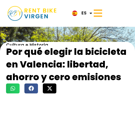
IT
ES
NL
Cultura e Historia
Por qué elegir la bicicleta
en Valencia: libertad,
ahorro y cero emisiones