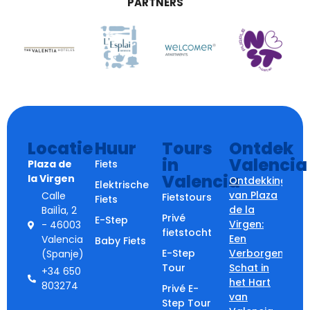
PARTNERS
Locatie
Huur
Tours
Ontdek
in
Valencia
Plaza de
Fiets
Valencia
la Virgen
Ontdekking
Elektrische
van Plaza
Calle
Fietstours
Fiets
de la
BailÌa, 2
Privé
E-Step
Virgen:
- 46003
fietstocht
Een
Valencia
Baby Fiets
E-Step
Verborgen
(Spanje)
Tour
Schat in
+34 650
het Hart
803274
Privé E-
van
Step Tour