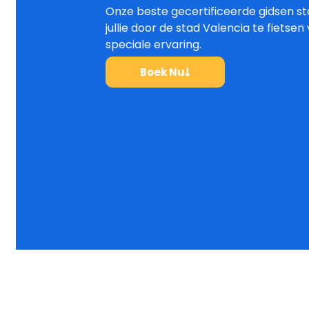
Onze beste gecertificeerde gidsen s
jullie door de stad Valencia te fietse
speciale ervaring.
Boek Nu