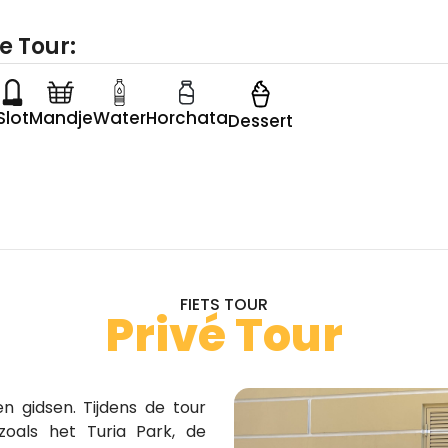
e Tour:
Slot
Mandje
Water
Horchata
Dessert
FIETS TOUR
Privé Tour
n gidsen. Tijdens de tour
zoals het Turia Park, de