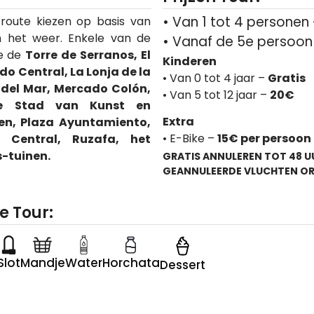
• Van 1 tot 4 personen
 route kiezen op basis van
n het weer. Enkele van de
• Vanaf de 5e persoon
re de
Torre de Serranos, El
Kinderen
o Central, La Lonja de la
• Van 0 tot 4 jaar –
Gratis
a del Mar, Mercado Colón,
• Van 5 tot 12 jaar –
20€
 de Stad van Kunst en
Extra
en, Plaza Ayuntamiento,
• E-Bike –
15
€ per persoon
e Central, Ruzafa, het
s-tuinen.
GRATIS ANNULEREN TOT 48 
GEANNULEERDE VLUCHTEN OR
e Tour:
Slot
Mandje
Water
Horchata
Dessert