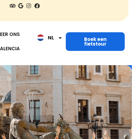
EN
ES
EER ONS
NL
IT
Boek een
fietstour
ALENCIA