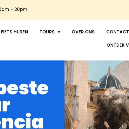
30am – 20pm
FIETS HUREN
TOURS
OVER ONS
CONTACT
ONTDEK V
beste
ur
encia