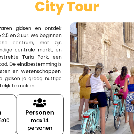
City Tour
varen gidsen en ontdek
e 2,5 en 3 uur. We beginnen
sche centrum, met zijn
ndige centrale markt, en
estrekte Turia Park, een
stad. De eindbestemming is
sten en Wetenschappen.
e gidsen je graag nuttige
telijk te maken.
n
Personen
6:00
max 14
personen