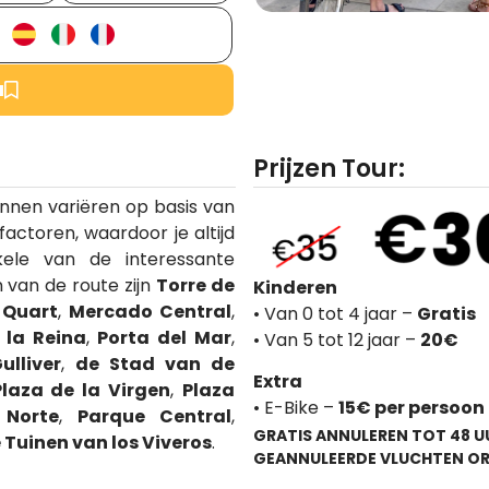
u
Prijzen Tour:
nnen variëren op basis van
actoren, waardoor je altijd
kele van de interessante
 van de route zijn
Torre de
Kinderen
 Quart
,
Mercado Central
,
• Van 0 tot 4 jaar –
Gratis
 la Reina
,
Porta del Mar
,
• Van 5 tot 12 jaar –
20€
ulliver
,
de Stad van de
Extra
Plaza de la Virgen
,
Plaza
• E-Bike –
15
€ per persoon
 Norte
,
Parque Central
,
GRATIS ANNULEREN TOT 48 
 Tuinen van los Viveros
.
GEANNULEERDE VLUCHTEN OR