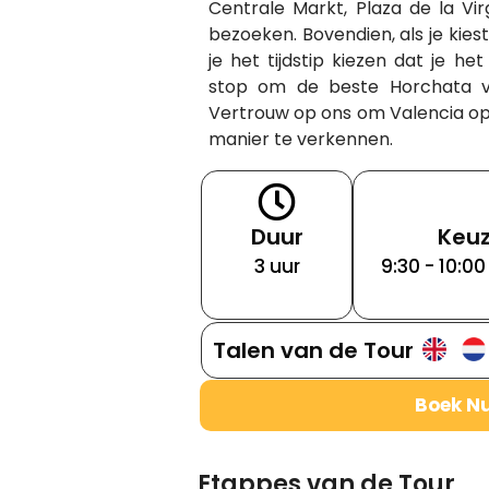
Centrale Markt, Plaza de la V
bezoeken. Bovendien, als je kies
je het tijdstip kiezen dat je h
stop om de beste Horchata v
Vertrouw op ons om Valencia op
manier te verkennen.
Duur
Keuz
3 uur
9:30 - 10:00 
Talen van de Tour
Boek N
Etappes van de Tour​