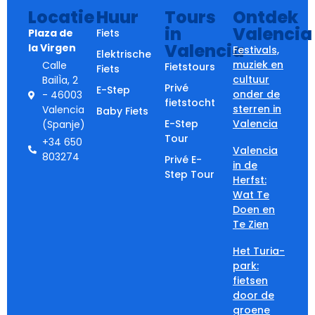
Locatie
Huur
Tours
Ontdek
in
Valencia
Plaza de
Fiets
Valencia
la Virgen
Festivals,
Elektrische
muziek en
Calle
Fietstours
Fiets
cultuur
BailÌa, 2
Privé
E-Step
onder de
- 46003
fietstocht
sterren in
Valencia
Baby Fiets
E-Step
Valencia
(Spanje)
Tour
+34 650
Valencia
803274
Privé E-
in de
Step Tour
Herfst:
Wat Te
Doen en
Te Zien
Het Turia-
park:
fietsen
door de
groene