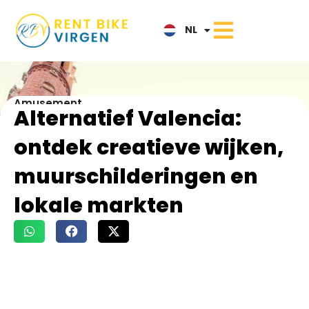
ES
NL
IT
Amusement
Alternatief Valencia:
ontdek creatieve wijken,
muurschilderingen en
lokale markten