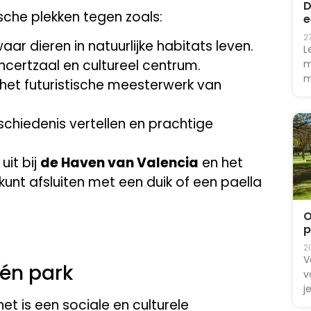
D
sche plekken tegen zoals:
e
2
aar dieren in natuurlijke habitats leven.
L
certzaal en cultureel centrum.
m
m
 het futuristische meesterwerk van
schiedenis vertellen en prachtige
uit bij
de Haven van Valencia
en het
kunt afsluiten met een duik of een paella
O
p
2
V
één park
v
j
et is een sociale en culturele