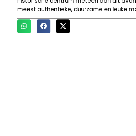
historische centrum meteen aan dit avontu
meest authentieke, duurzame en leuke ma