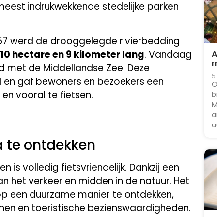
meest indrukwekkende stedelijke parken
957 werd de drooggelegde rivierbedding
110 hectare en 9 kilometer lang
. Vandaag
A
m
d met de Middellandse Zee. Deze
5
d en gaf bewoners en bezoekers een
O
en vooral te fietsen.
b
M
a
a
a te ontdekken
is volledig fietsvriendelijk. Dankzij een
van het verkeer en midden in de natuur. Het
 op een duurzame manier te ontdekken,
inen en toeristische bezienswaardigheden.