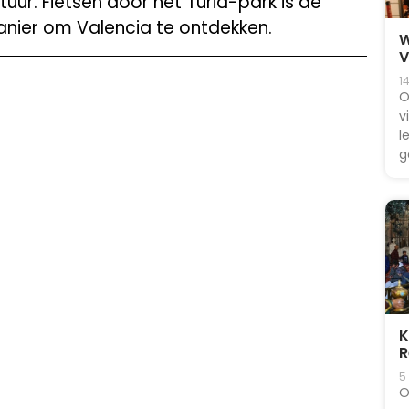
ur. Fietsen door het Turia-park is de
nier om Valencia te ontdekken.
W
V
1
O
v
l
g
K
R
5
O