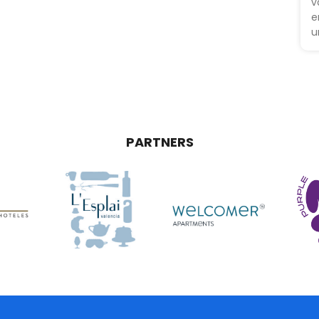
v
e
u
PARTNERS