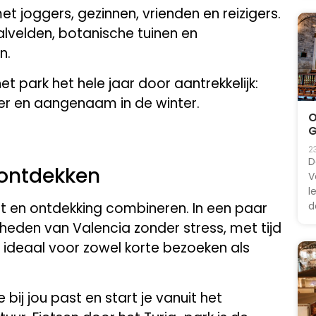
t joggers, gezinnen, vrienden en reizigers.
alvelden, botanische tuinen en
n.
et park het hele jaar door aantrekkelijk:
mer en aangenaam in de winter.
O
G
2
D
 ontdekken
V
l
rt en ontdekking combineren. In een paar
d
gheden van Valencia zonder stress, met tijd
is ideaal voor zowel korte bezoeken als
e bij jou past en start je vanuit het