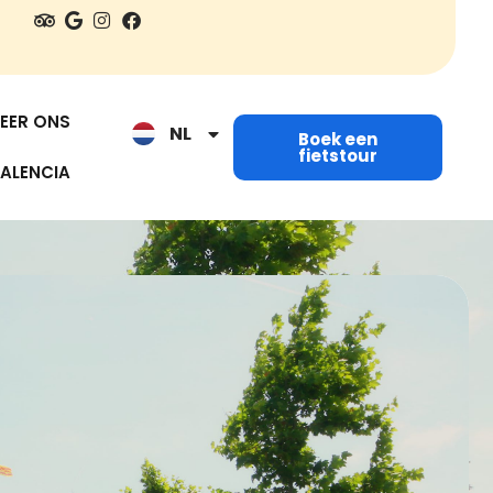
EN
ES
EER ONS
NL
IT
Boek een
fietstour
ALENCIA