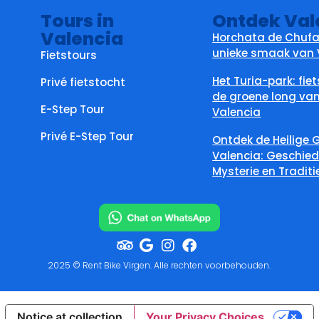
Tours in
Ontdek Val
Valencia
Horchata de Chufa
unieke smaak van 
Fietstours
Het Turia-park: fie
Privé fietstocht
de groene long va
E-Step Tour
Valencia
Privé E-Step Tour
Ontdek de Heilige G
Valencia: Geschied
Mysterie en Traditi
2025 © Rent Bike Virgen. Alle rechten voorbehouden.
Notice at collection
Your Privacy Choices