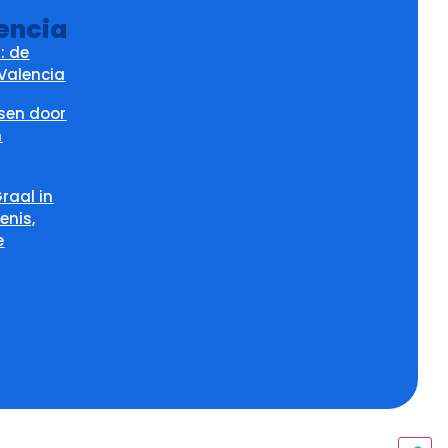
encia
: de
Valencia
tsen door
n
raal in
enis,
e